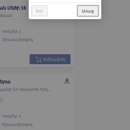
ան Մեծի 16
Ետ
Առաջ
Երևան
Կողմեր
1
Չլուսավորվող
Ավելացնել
պերա
Հովհաննես Թումանյանի 54 Կենտրոն Երևան
Կողմեր
1
Չլուսավորվող