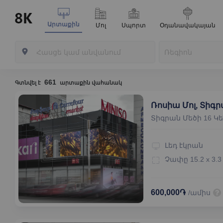
Արտաքին
Մոլ
Սպորտ
Օդանավակայան
661
Գտնվել է
արտաքին վահանակ
Ռոսիա Մոլ, Տիգր
Տիգրան Մեծի 16 Կ
Լեդ էկրան
Չափը
15.2 x 3.3
600,000֏
/ամիս