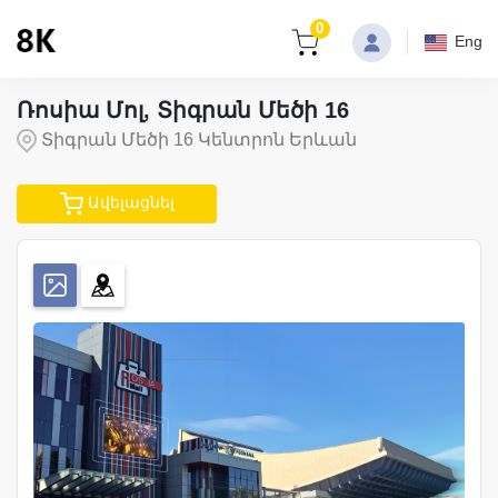
0
Eng
Ռոսիա Մոլ, Տիգրան Մեծի 16
Տիգրան Մեծի 16 Կենտրոն Երևան
Ավելացնել