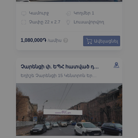
Կամուրջ
Կողմեր
1
Չափը
22 x 2.7
Լուսավորվող
1,080,000֏
/ամիս
Ավելացնել
Չարենցի փ. ԵՊՀ հատված դեպի Կորյուն փ. կամուրջի ճակատ
Եղիշե Չարենցի 15 Կենտրոն Երևան