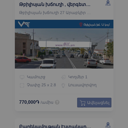
Թբիլիսյան խճուղի , վերգետնյա անցման ճակատ դեպի Ռայկոմ գնացող կողմ
Թբիլիսյան խճուղի 27 Արաբկիր Երևան
Կամուրջ
Կողմեր
1
Չափը
25 x 2.8
Լուսավորվող
770,000֏
/ամիս
Ավելացնել
Բարեկամության Էստակադայի ճակատ