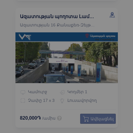
Ազատության պողոտա Լամբադա կամուրջ
Ազատության 16 Քանաքեռ-Զեյթուն Երևան
Կամուրջ
Կողմեր
1
Չափը
17 x 3
Լուսավորվող
820,000֏
/ամիս
Ավելացնել