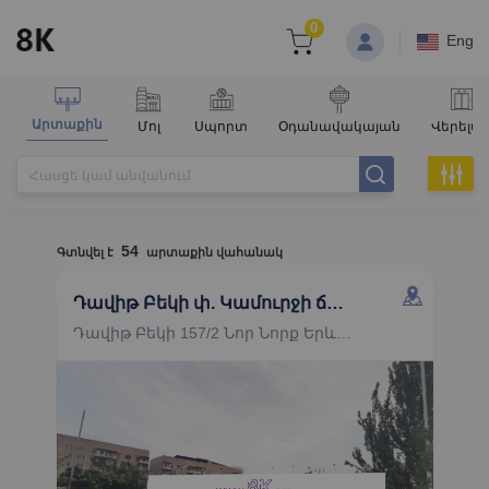
0
Eng
Արտաքին
Մոլ
Սպորտ
Օդանավակայան
Վերելա
54
Գտնվել է
արտաքին վահանակ
Դավիթ Բեկի փ. Կամուրջի ճակատ
Դավիթ Բեկի 157/2 Նոր Նորք Երևան