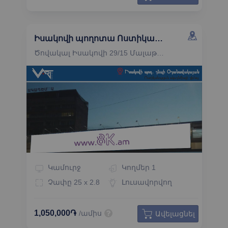
Իսակովի պողոտա Ոստիկանության ակադեմիայի դիմացի կամուրջի ճակատ
Ծովակալ Իսակովի 29/15 Մալաթիա-Սեբաստիա Երևան
Կամուրջ
Կողմեր
1
Չափը
25 x 2.8
Լուսավորվող
1,050,000֏
/ամիս
Ավելացնել