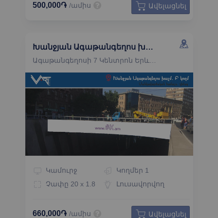
500,000֏
/ամիս
Ավելացնել
Խանջյան Ագաթանգեղոս խաչմերուկի թունել
Ագաթանգեղոսի 7 Կենտրոն Երևան
Կամուրջ
Կողմեր
1
Չափը
20 x 1.8
Լուսավորվող
660,000֏
/ամիս
Ավելացնել