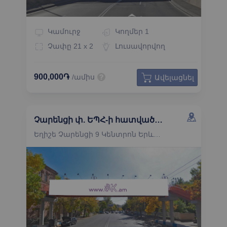
Կամուրջ
Կողմեր
1
Չափը
21 x 2
Լուսավորվող
900,000֏
/ամիս
Ավելացնել
Չարենցի փ. ԵՊՀ-ի հատված դեպի Սայաթ-Նովա պողոտա կամուրջի ճակատ
Եղիշե Չարենցի 9 Կենտրոն Երևան