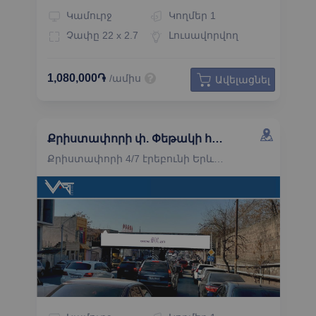
Կամուրջ
Կողմեր
1
Չափը
22 x 2.7
Լուսավորվող
1,080,000֏
/ամիս
Ավելացնել
Քրիստափորի փ. Փեթակի հատված կամուրջի ճակատ դեպի Փեթակ առևտրի կենտրոն
Քրիստափորի 4/7 էրեբունի Երևան