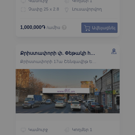
Կամուրջ
Կողմեր
1
Չափը
25 x 2.8
Լուսավորվող
1,000,000֏
/ամիս
Ավելացնել
Քրիստափորի փ. Փեթակի հատված կամուրջի ճակատ դեպի Տիգրան Մեծի պողոտա
Քրիստափորի 17ա Շենգավիթ Երևան
Կամուրջ
Կողմեր
1