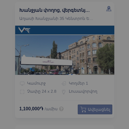
Խանջյան փողոց, վերգետնյա անցման ճակատ, դեպի Վերնիսաժ գնացող կողմ
Աղասի Խանջյանի 35 Կենտրոն Երևան
Կամուրջ
Կողմեր
1
Չափը
24 x 2.8
Լուսավորվող
1,100,000֏
/ամիս
Ավելացնել