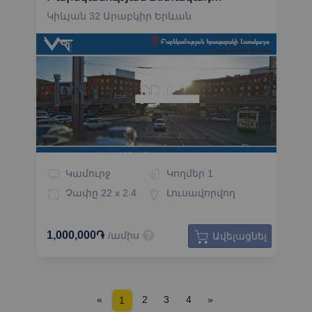
Կիևյան 32 Արաբկիր Երևան
Կամուրջ
Կողմեր
1
Չափը
22 x 2.4
Լուսավորվող
1,000,000֏
/ամիս
Ավելացնել
«
2
3
4
»
1