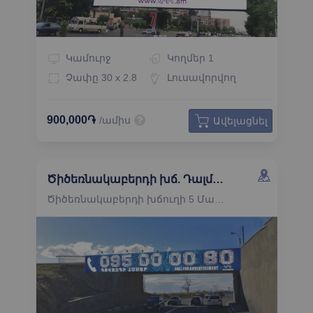
Կամուրջ
Կողմեր
1
Չափը
30 x 2.8
Լուսավորվող
900,000֏
/ամիս
Ավելացնել
Ծիծեռնակաբերդի խճ. Դալմա Մոլլից դեպի Համալիր կամուրջի ճակատ
Ծիծեռնակաբերդի խճուղի 5 Մալաթիա-Սեբաստիա Երևան