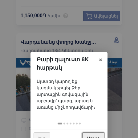
1,150,000֏
/ամիս
Ավելացնել
Վարդանանց փողոց Խանջյան փողոցի հետ հատման ստորգետնյա թունել
Վարդանանց 18/4 Կենտրոն Երևան
×
Բարի գալուստ 8K
հարթակ
Կամուրջ
Կողմեր
1
Չափը
7.6 x 1.5
Լուսավորվող
Ետ
Առաջ