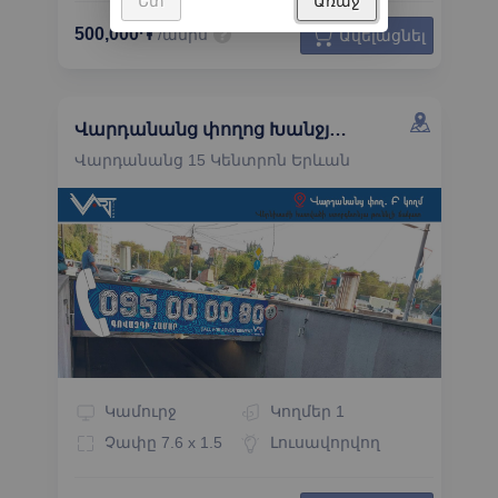
500,000֏
/ամիս
Ավելացնել
Վարդանանց փողոց Խանջյան փողոցի հետ հատման ստորգետնյա թունել
Վարդանանց 15 Կենտրոն Երևան
Կամուրջ
Կողմեր
1
Չափը
7.6 x 1.5
Լուսավորվող