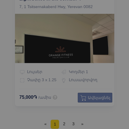
7, 1 Tsitsernakaberd Hwy, Yerevan 0082
Լույսեր
Կողմեր
1
Չափը
3 x 1.25
Լուսավորվող
75,000֏
/ամիս
Ավելացնել
«
2
3
»
1