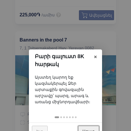
225,000֏
/ամիս
Ավելացնել
Banners in the pool 7
7, 1 Tsitsernakaberd Hwy, Yerevan 0082
×
Բարի գալուստ 8K
հարթակ
Բրանդմաուեր
Կողմեր
1
Չափը
5.3 x 2.7
Լուսավորվող
Ետ
Առաջ