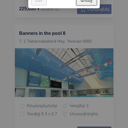
225,000֏
/ամիս
Ավելացնել
Banners in the pool 8
7, 1 Tsitsernakaberd Hwy, Yerevan 0082
Բրանդմաուեր
Կողմեր
1
Չափը
5.3 x 2.7
Լուսավորվող