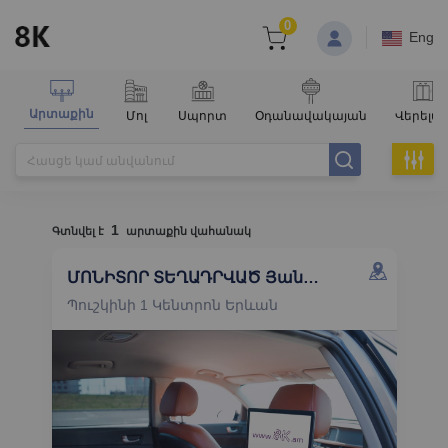
0
Eng
Արտաքին
Մոլ
Սպորտ
Օդանավակայան
Վերելա
1
Գտնվել է
արտաքին վահանակ
ՄՈՆԻՏՈՐ ՏԵՂԱԴՐՎԱԾ Յանդեքս տաքսիի բիզնես դասի մեքենաներում
Պուշկինի 1 Կենտրոն Երևան