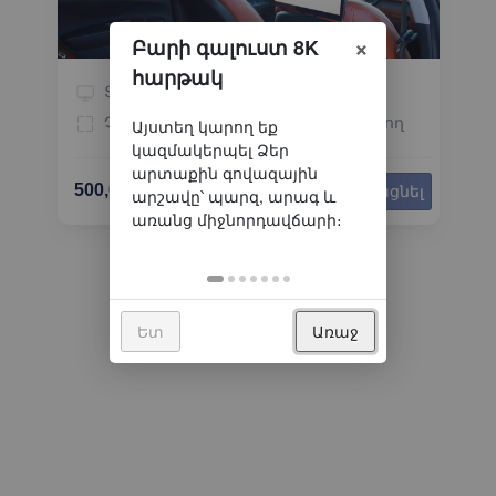
×
Բարի գալուստ 8K
հարթակ
Տաքսի
Կողմեր
1
Չափը
0.18 x 0.28
Չլուսավորվող
500,000֏
/ամիս
Ավելացնել
Ետ
Առաջ